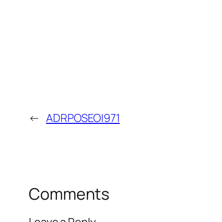
←
ADRPOSEOI971
Comments
Leave a Reply