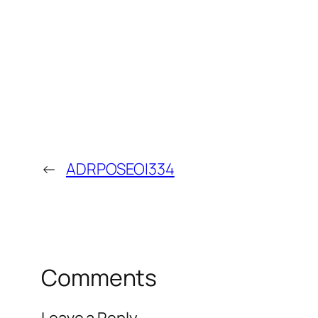
←
ADRPOSEOI334
Comments
Leave a Reply