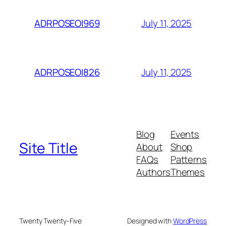
July 11, 2025
ADRPOSEOI969
July 11, 2025
ADRPOSEOI826
Blog
Events
Site Title
About
Shop
FAQs
Patterns
Authors
Themes
Twenty Twenty-Five
Designed with
WordPress