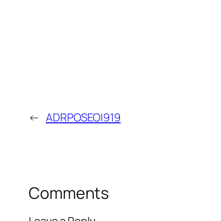
←
ADRPOSEOI919
Comments
Leave a Reply