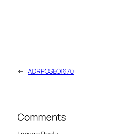
←
ADRPOSEOI670
Comments
Leave a Reply